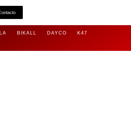
Contacto
LA
BIKALL
DAYCO
K47